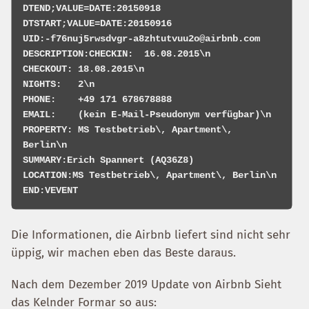
DTEND;VALUE=DATE:20150918

DTSTART;VALUE=DATE:20150916

UID:-f76nuj5rwsdvgr-a8zhtutvuu2o@airbnb.com

DESCRIPTION:CHECKIN:  16.08.2015\n

CHECKOUT: 18.08.2015\n

NIGHTS:   2\n

PHONE:    +49 171 678678888

EMAIL:    (kein E-Mail-Pseudonym verfügbar)\n

PROPERTY: MS Testbetrieb\, Apartment\, 
Berlin\n

SUMMARY:Erich Spannert (AQ36Z8)

LOCATION:MS Testbetrieb\, Apartment\, Berlin\n

Die Informationen, die Airbnb liefert sind nicht sehr
üppig, wir machen eben das Beste daraus.
Nach dem Dezember 2019 Update von Airbnb Sieht
das Kelnder Formar so aus: