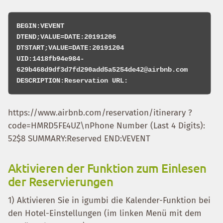
BEGIN:VEVENT

DTEND;VALUE=DATE:20191206

DTSTART;VALUE=DATE:20191204

UID:1418fb94e984-
629b468d9df3d7fd290add5a5254de42@airbnb.com

https://www.airbnb.com/reservation/itinerary ?
code=HMRD5FE4UZ\nPhone Number (Last 4 Digits):
52$8 SUMMARY:Reserved END:VEVENT
Aktivieren der Funktion zum Einlesen
der Reservierungen
1) Aktivieren Sie in igumbi die Kalender-Funktion bei
den Hotel-Einstellungen (im linken Menü mit dem