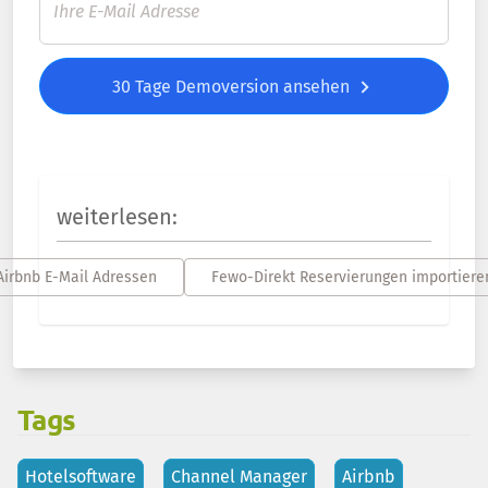
30 Tage Demoversion ansehen
weiterlesen:
Airbnb E-Mail Adressen
Fewo-Direkt Reservierungen importiere
Tags
Hotelsoftware
Channel Manager
Airbnb