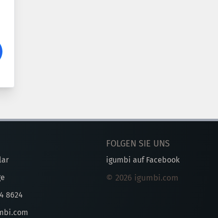
FOLGEN SIE UNS
lar
igumbi auf Facebook
ge
© 2026 igumbi.com
44 8624
mbi.com