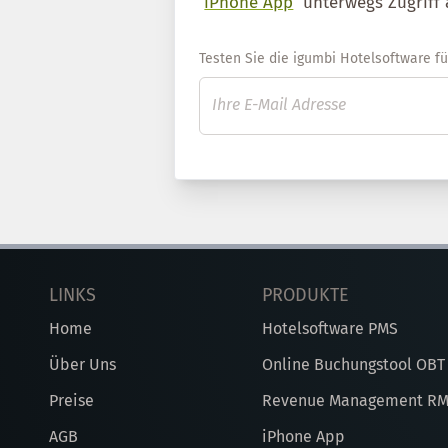
iPhone App
unterwegs Zugriff 
Testen Sie die igumbi Hotelsoftware für 
LINKS
PRODUKTE
Home
Hotelsoftware PMS
Über Uns
Online Buchungstool OBT
Preise
Revenue Management R
AGB
iPhone App