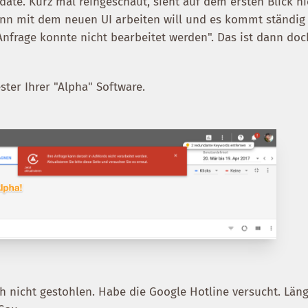
date. Kurz mal reingeschaut, sieht auf dem ersten Blick ni
nn mit dem neuen UI arbeiten will und es kommt ständig
Anfrage konnte nicht bearbeitet werden". Das ist dann doc
ester Ihrer "Alpha" Software.
ch nicht gestohlen. Habe die Google Hotline versucht. Län