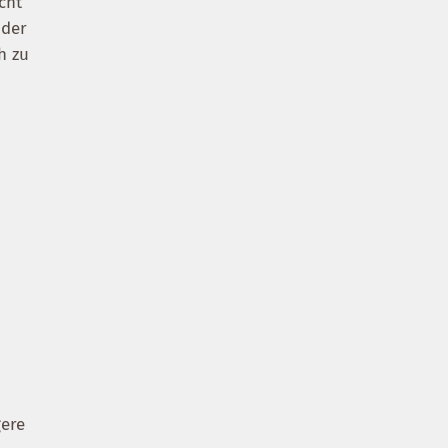
cht
 der
h zu
gere