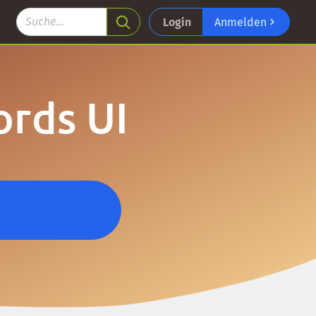
Login
Anmelden
ords UI