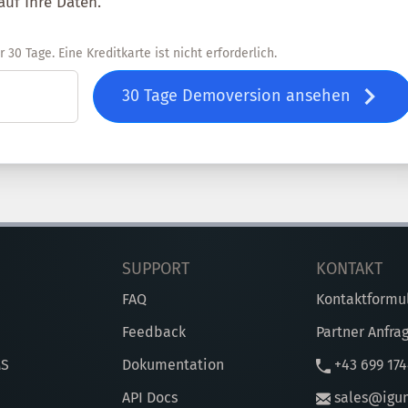
auf Ihre Daten.
30 Tage. Eine Kreditkarte ist nicht erforderlich.
30 Tage Demoversion ansehen
SUPPORT
KONTAKT
FAQ
Kontaktformu
Feedback
Partner Anfra
MS
Dokumentation
+43 699 17
API Docs
sales@igu